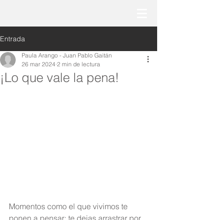
Entrada
Paula Arango - Juan Pablo Gaitán
26 mar 2024
2 min de lectura
¡Lo que vale la pena!
Momentos como el que vivimos te 
ponen a pensar; te dejas arrastrar por 